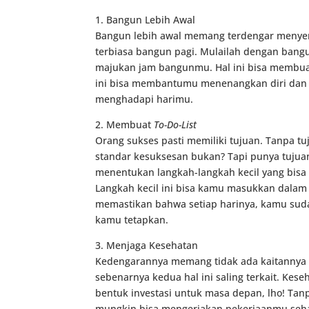
1. Bangun Lebih Awal
Bangun lebih awal memang terdengar menyer
terbiasa bangun pagi. Mulailah dengan bangu
majukan jam bangunmu. Hal ini bisa membuat
ini bisa membantumu menenangkan diri dan 
menghadapi harimu.
2. Membuat
To-Do-List
Orang sukses pasti memiliki tujuan. Tanpa tu
standar kesuksesan bukan? Tapi punya tujuan
menentukan langkah-langkah kecil yang bi
Langkah kecil ini bisa kamu masukkan dala
memastikan bahwa setiap harinya, kamu suda
kamu tetapkan.
3. Menjaga Kesehatan
Kedengarannya memang tidak ada kaitannya a
sebenarnya kedua hal ini saling terkait. Ke
bentuk investasi untuk masa depan, lho! Tanp
mungkin bisa mengerjakan pekerjaanmu sehar