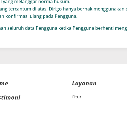
hal yang melanggar norma hukum.
yang tercantum di atas, Dirigo hanya berhak menggunakan 
an konfirmasi ulang pada Pengguna.
an seluruh data Pengguna ketika Pengguna berhenti meng
me
Layanan
stimoni
Fitur
Harga
pirasi
FAQ
Lini Bisnis